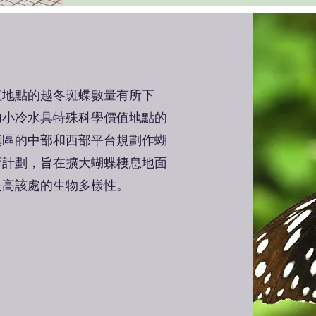
價值地點的越冬斑蝶數量有所下
加小冷水具特殊科學價值地點的
填區的中部和西部平台規劃作蝴
育計劃，旨在擴大蝴蝶棲息地面
提高該處的生物多樣性。